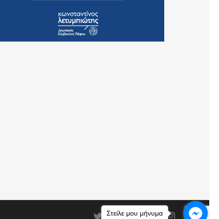
Στείλε μου μήνυμα
twitter
facebook
linkedin
youtube
instagram