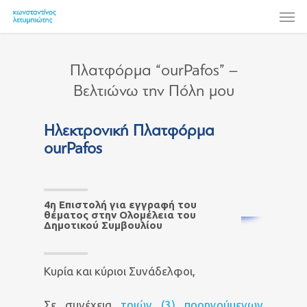
Skip
Men
to
main
content
Πλατφόρμα “ourPafos” –
Βελτιώνω την Πόλη μου
Ηλεκτρονική Πλατφόρμα
ourPafos
4η Επιστολή για εγγραφή του
θέματος στην Ολομέλεια του
Δημοτικού Συμβουλίου
Κυρία και κύριοι Συνάδελφοι,
Σε συνέχεια
τριών (3) προηγούµενων