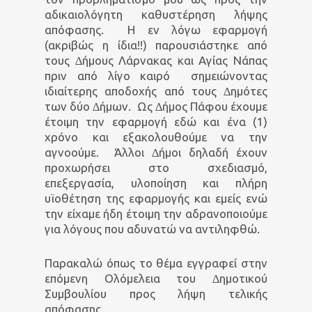
αδικαιολόγητη καθυστέρηση λήψης
απόφασης.
Η εν λόγω εφαρµογή
(ακριβώς η ίδια!!) παρουσιάστηκε από
τους ∆ήµους Λάρνακας και Αγίας Νάπας
πριν από λίγο καιρό
σηµειώνοντας
ιδιαίτερης αποδοχής από τους ∆ηµότες
των δύο ∆ήµων.
Ως ∆ήµος Πάφου έχουµε
έτοιµη την εφαρµογή εδώ και ένα (1)
χρόνο και εξακολουθούµε να την
αγνοούµε.
Άλλοι ∆ήµοι δηλαδή έχουν
προχωρήσει στο σχεδιασµό,
επεξεργασία, υλοποίηση και πλήρη
υϊοθέτηση της εφαρµογής και εµείς ενώ
την είχαµε ήδη έτοιµη την αδρανοποιούµε
για λόγους που αδυνατώ να αντιληφθώ.
Παρακαλώ όπως το θέµα εγγραφεί στην
επόµενη Ολόµελεια του ∆ηµοτικού
Συµβουλίου προς λήψη τελικής
απόφασης.