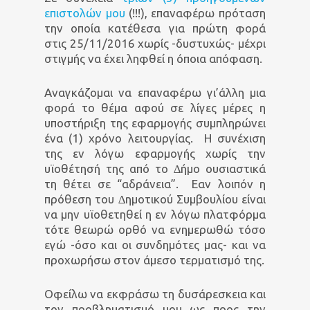
επιστολών µου
(!!!), επαναφέρω πρόταση
την οποία κατέθεσα για πρώτη φορά
στις 25/11/2016 χωρίς -δυστυχώς- µέχρι
στιγµής να έχει ληφθεί η όποια απόφαση.
Αναγκάζοµαι να επαναφέρω γι’άλλη µια
φορά το θέµα αφού σε λίγες µέρες η
υποστήριξη της εφαρµογής συµπληρώνει
ένα (1) χρόνο λειτουργίας.
Η συνέχιση
της εν λόγω εφαρµογής χωρίς την
υϊοθέτησή της από το ∆ήµο ουσιαστικά
τη θέτει σε “αδράνεια”.
Εαν λοιπόν η
πρόθεση του ∆ηµοτικού Συµβουλίου είναι
να µην υϊοθετηθεί η εν λόγω πλατφόρµα
τότε θεωρώ ορθό να ενηµερωθώ τόσο
εγώ -όσο και οι συνδηµότες µας- και να
προχωρήσω στον άµεσο τερµατισµό της.
Οφείλω να εκφράσω τη δυσάρεσκεια και
τον προβληµατισµό µου ως προς την