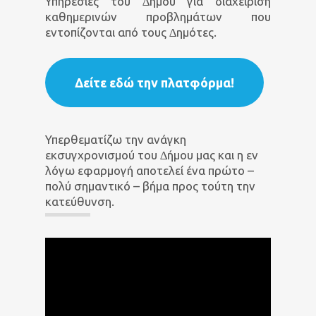
Υπηρεσίες του ∆ήµου για διαχείριση
καθηµερινών προβληµάτων που
εντοπίζονται από τους ∆ηµότες.
Δείτε εδώ την πλατφόρμα!
Υπερθεµατίζω την ανάγκη
εκσυγχρονισµού του ∆ήµου µας και η εν
λόγω εφαρµογή αποτελεί ένα πρώτο –
πολύ σηµαντικό – βήµα προς τούτη την
κατεύθυνση.