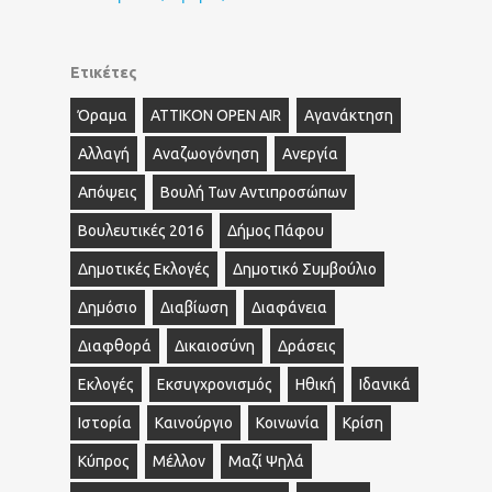
Ετικέτες
Όραμα
ΑΤΤΙΚΟΝ OPEN AIR
Αγανάκτηση
Αλλαγή
Αναζωογόνηση
Ανεργία
Απόψεις
Βουλή Των Αντιπροσώπων
Βουλευτικές 2016
Δήμος Πάφου
Δημοτικές Εκλογές
Δημοτικό Συμβούλιο
Δημόσιο
Διαβίωση
Διαφάνεια
Διαφθορά
Δικαιοσύνη
Δράσεις
Εκλογές
Εκσυγχρονισμός
Ηθική
Ιδανικά
Ιστορία
Καινούργιο
Κοινωνία
Κρίση
Κύπρος
Μέλλον
Μαζί Ψηλά