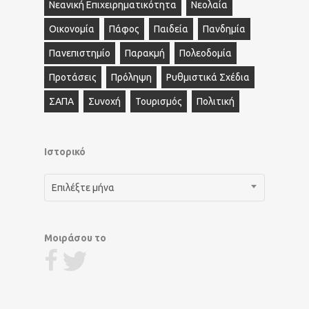
Νεανική Επιχειρηματικότητα
Νεολαία
Οικονομία
Πάφος
Παιδεία
Πανδημία
Πανεπιστημίο
Παρακμή
Πολεοδομία
Προτάσεις
Πρόληψη
Ρυθμιστικά Σχέδια
ΣΑΠΑ
Συνοχή
Τουρισμός
Πολιτική
Ιστορικό
Ιστορικό
Επιλέξτε μήνα
Μοιράσου το