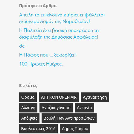
Πρόσφατα Άρθρα
Απειλή τα επικίνδυνα κτήρια, επιβάλλεται
εκσυγχρονισμός της Νομοθεσίας!
Η Πολιτεία έχει βασική υποχρέωση τη
διαφύλαξη της Δημόσιας Ασφάλειας!
de
Η Πάφος που … ξεχωρίζει!
100 Πρώτες Ημέρες..
Ετικέτες
Όραμα
ΑΤΤΙΚΟΝ OPEN AIR
Αγανάκτηση
Αλλαγή
Αναζωογόνηση
Ανεργία
Απόψεις
Βουλή Των Αντιπροσώπων
Βουλευτικές 2016
Δήμος Πάφου