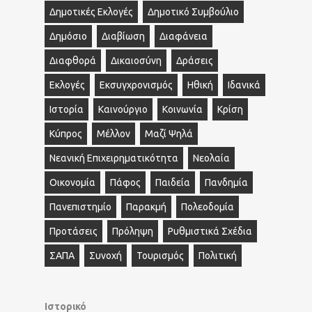
Δημοτικές Εκλογές
Δημοτικό Συμβούλιο
Δημόσιο
Διαβίωση
Διαφάνεια
Διαφθορά
Δικαιοσύνη
Δράσεις
Εκλογές
Εκσυγχρονισμός
Ηθική
Ιδανικά
Ιστορία
Καινούργιο
Κοινωνία
Κρίση
Κύπρος
Μέλλον
Μαζί Ψηλά
Νεανική Επιχειρηματικότητα
Νεολαία
Οικονομία
Πάφος
Παιδεία
Πανδημία
Πανεπιστημίο
Παρακμή
Πολεοδομία
Προτάσεις
Πρόληψη
Ρυθμιστικά Σχέδια
ΣΑΠΑ
Συνοχή
Τουρισμός
Πολιτική
Ιστορικό