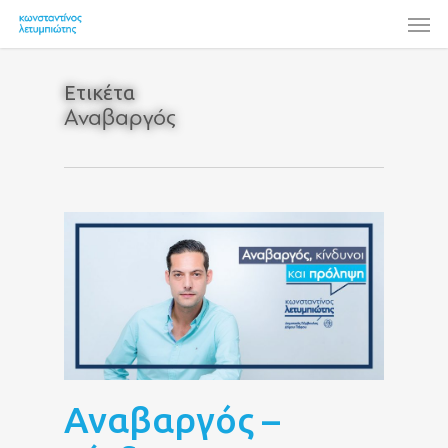
Skip
Men
to
main
content
Ετικέτα
Αναβαργός
Αναβαργός –