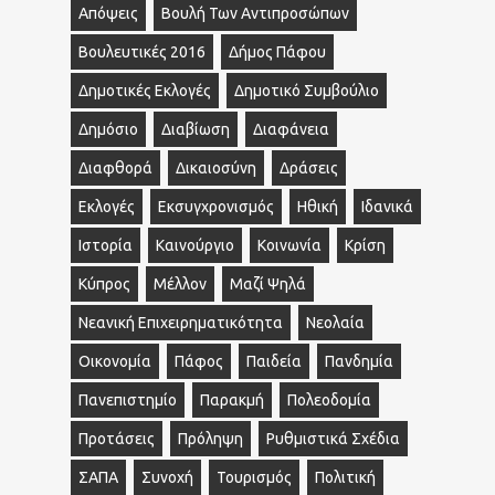
Απόψεις
Βουλή Των Αντιπροσώπων
Βουλευτικές 2016
Δήμος Πάφου
Δημοτικές Εκλογές
Δημοτικό Συμβούλιο
Δημόσιο
Διαβίωση
Διαφάνεια
Διαφθορά
Δικαιοσύνη
Δράσεις
Εκλογές
Εκσυγχρονισμός
Ηθική
Ιδανικά
Ιστορία
Καινούργιο
Κοινωνία
Κρίση
Κύπρος
Μέλλον
Μαζί Ψηλά
Νεανική Επιχειρηματικότητα
Νεολαία
Οικονομία
Πάφος
Παιδεία
Πανδημία
Πανεπιστημίο
Παρακμή
Πολεοδομία
Προτάσεις
Πρόληψη
Ρυθμιστικά Σχέδια
ΣΑΠΑ
Συνοχή
Τουρισμός
Πολιτική