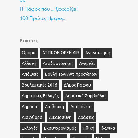
Η Πάφος που … ξεχωρίζει!
100 Πρώτες Ημέρες..
Ετικέτες
Όραμα
ΑΤΤΙΚΟΝ OPEN AIR
Αγανάκτηση
Αλλαγή
Αναζωογόνηση
Ανεργία
Απόψεις
Βουλή Των Αντιπροσώπων
Βουλευτικές 2016
Δήμος Πάφου
Δημοτικές Εκλογές
Δημοτικό Συμβούλιο
Δημόσιο
Διαβίωση
Διαφάνεια
Διαφθορά
Δικαιοσύνη
Δράσεις
Εκλογές
Εκσυγχρονισμός
Ηθική
Ιδανικά