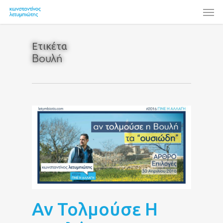
Skip
Men
to
main
content
Ετικέτα
Βουλή
Αν Τολμούσε Η