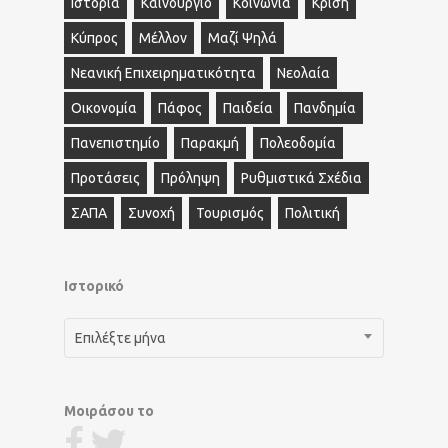
Ιστορία
Καινούργιο
Κοινωνία
Κρίση
Κύπρος
Μέλλον
Μαζί Ψηλά
Νεανική Επιχειρηματικότητα
Νεολαία
Οικονομία
Πάφος
Παιδεία
Πανδημία
Πανεπιστημίο
Παρακμή
Πολεοδομία
Προτάσεις
Πρόληψη
Ρυθμιστικά Σχέδια
ΣΑΠΑ
Συνοχή
Τουρισμός
Πολιτική
Ιστορικό
Ιστορικό
Επιλέξτε μήνα
Μοιράσου το