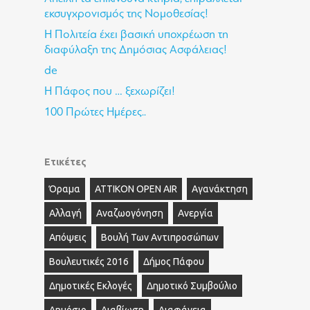
εκσυγχρονισμός της Νομοθεσίας!
Η Πολιτεία έχει βασική υποχρέωση τη
διαφύλαξη της Δημόσιας Ασφάλειας!
de
Η Πάφος που … ξεχωρίζει!
100 Πρώτες Ημέρες..
Ετικέτες
Όραμα
ΑΤΤΙΚΟΝ OPEN AIR
Αγανάκτηση
Αλλαγή
Αναζωογόνηση
Ανεργία
Απόψεις
Βουλή Των Αντιπροσώπων
Βουλευτικές 2016
Δήμος Πάφου
Δημοτικές Εκλογές
Δημοτικό Συμβούλιο
Δημόσιο
Διαβίωση
Διαφάνεια