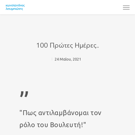
Skip
Men
to
main
content
100 Πρώτες Ημέρες..
24 Μαΐου, 2021
”
"Πως αντιλαμβάνομαι τον
ρόλο του Βουλευτή!"