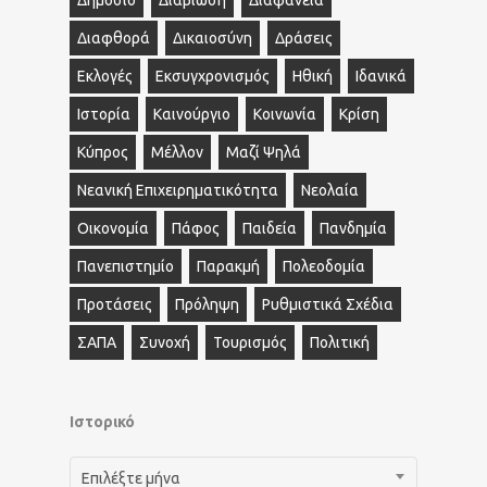
Διαφθορά
Δικαιοσύνη
Δράσεις
Εκλογές
Εκσυγχρονισμός
Ηθική
Ιδανικά
Ιστορία
Καινούργιο
Κοινωνία
Κρίση
Κύπρος
Μέλλον
Μαζί Ψηλά
Νεανική Επιχειρηματικότητα
Νεολαία
Οικονομία
Πάφος
Παιδεία
Πανδημία
Πανεπιστημίο
Παρακμή
Πολεοδομία
Προτάσεις
Πρόληψη
Ρυθμιστικά Σχέδια
ΣΑΠΑ
Συνοχή
Τουρισμός
Πολιτική
Ιστορικό
Ιστορικό
Επιλέξτε μήνα