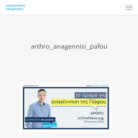
Skip
Men
to
main
content
arthro_anagennisi_pafou