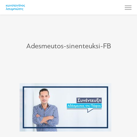
Skip
Men
to
main
content
Adesmeutos-sinenteuksi-FB