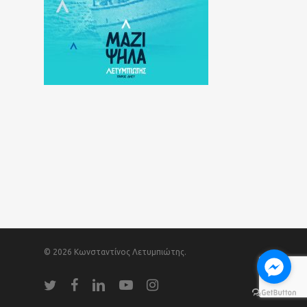
© 2026 Κωνσταντίνος Λετυμπιώτης.
twitter
facebook
linkedin
youtube
instagram