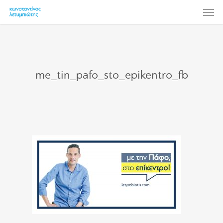
Skip
Men
to
main
content
me_tin_pafo_sto_epikentro_fb