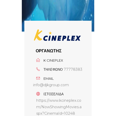
ΟΡΓΑΝΩΤΗΣ
K CINEPLEX
77778383
ΤΗΛΕΦΩΝΟ
EMAIL
info@djkgroup.com
ΙΣΤΟΣΕΛΙΔΑ
https://www.kcineplex.co
m/NowShowingMovies.a
spx?CinemaId=10248