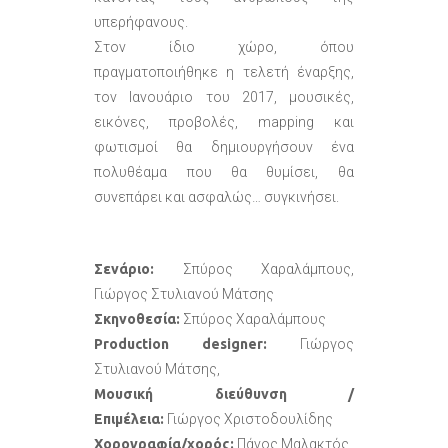
υπερήφανους.
Στον ίδιο χώρο, όπου
πραγματοποιήθηκε η τελετή έναρξης,
τον Ιανουάριο του 2017, μουσικές,
εικόνες, προβολές, mapping και
φωτισμοί θα δημιουργήσουν ένα
πολυθέαμα που θα θυμίσει, θα
συνεπάρει και ασφαλώς… συγκινήσει.
Σενάριο:
Σπύρος Χαραλάμπους,
Γιώργος Στυλιανού Μάτσης
Σκηνοθεσία:
Σπύρος Χαραλάμπους
Production designer:
Γιώργος
Στυλιανού Μάτσης,
Μουσική διεύθυνση /
Eπιμέλεια:
Γιώργος Χριστοδουλίδης
Χορογραφία/χορός:
Πάνος Μαλακτός