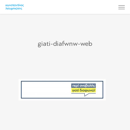
Skip
Men
to
main
content
giati-diafwnw-web